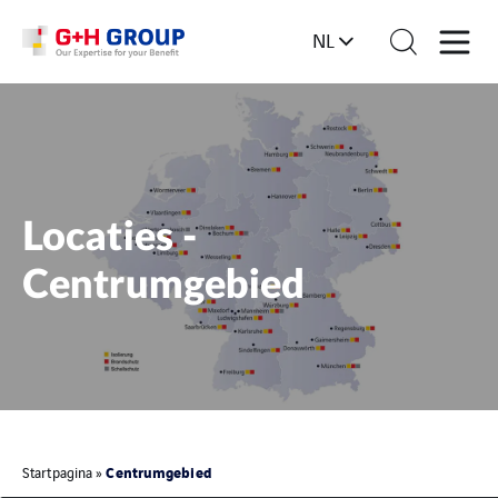
NL
Locaties -
Centrumgebied
Centrumgebied
Startpagina
»