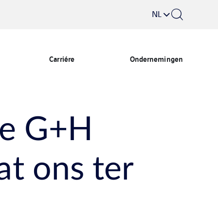
NL
Carriére
Ondernemingen
de G+H
t ons ter