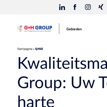
Gebieden
QHSE
Startpagina
»
Kwaliteitsm
Group: Uw T
harte