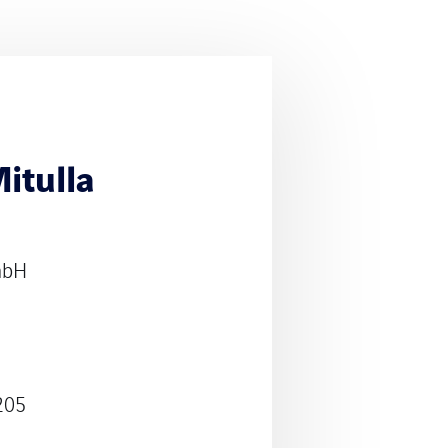
itulla
mbH
205