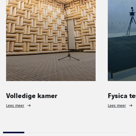
Fysica testbanken bouwen
Materia
testban
Lees meer
Lees meer