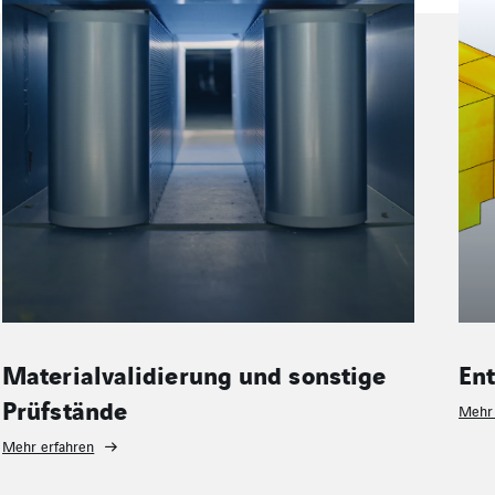
Entwicklung/Engineering
Me
Mehr erfahren
Mehr 