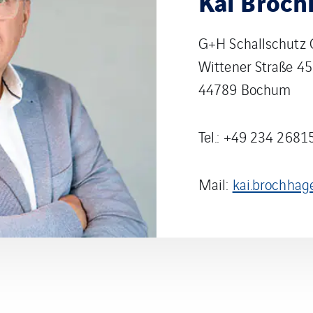
Kai Broc
G+H Schallschutz
Wittener Straße 45
44789 Bochum
Tel.: +49 234 2681
Mail:
kai.brochha