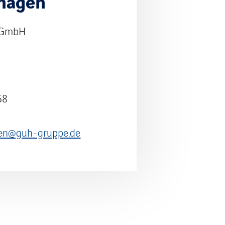
hhagen
 GmbH
58
gen@guh-gruppe.de