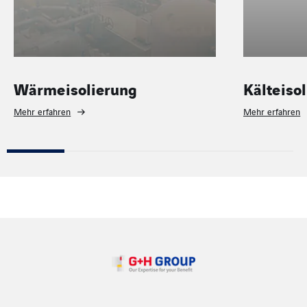
Kälteisolierung
T
Mehr erfahren
Me