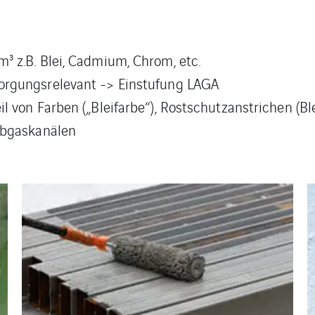
³ z.B. Blei, Cadmium, Chrom, etc.
orgungsrelevant -> Einstufung LAGA
il von Farben („Bleifarbe“), Rostschutzanstrichen (
Abgaskanälen