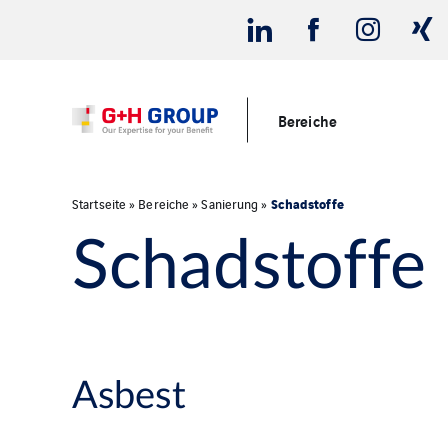
Bereiche
Schadstoffe
Startseite
»
Bereiche
»
Sanierung
»
Schadstoffe
Asbest