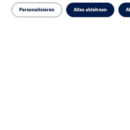
Personalisieren
Alles ablehnen
A
G+H Isolierung GmbH
Christian Thieme
Friedrich-List-Str. 8
46539 Dinslaken
Tel.: +49 2064 412916
Mail senden