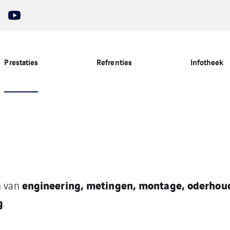
Prestaties
Refrenties
Infotheek
engineering, metingen, montage, oderhoud
m van
g
.