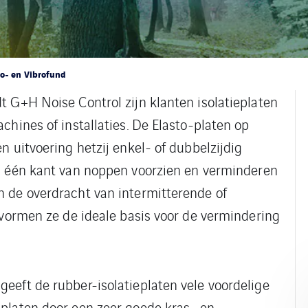
o- en Vibrofund
t G+H Noise Control zijn klanten isolatieplaten
chines of installaties. De Elasto-platen op
n uitvoering hetzij enkel- of dubbelzijdig
n één kant van noppen voorzien en verminderen
 de overdracht van intermitterende of
 vormen ze de ideale basis voor de vermindering
eeft de rubber-isolatieplaten vele voordelige
-platen door een zeer goede kras- en