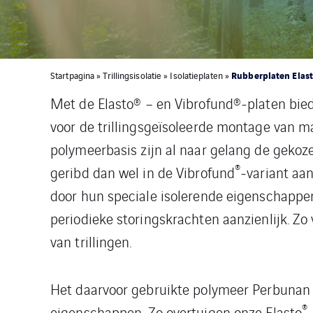
Rubberplaten Elast
Startpagina
»
Trillingsisolatie
»
Isolatieplaten
»
Met de Elasto® – en Vibrofund®-platen bied
voor de trillingsgeïsoleerde montage van ma
polymeerbasis zijn al naar gelang de gekoze
®
geribd dan wel in de Vibrofund
-variant aa
door hun speciale isolerende eigenschappen
periodieke storingskrachten aanzienlijk. Zo
van trillingen.
Het daarvoor gebruikte polymeer Perbunan g
®
eigenschappen. Zo overtuigen onze Elasto