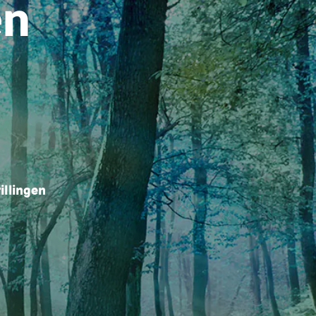
en
illingen