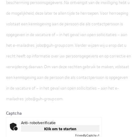
bescherming persoonsgegevens. Na ontvangst van de inwilliging hebt u
de mogelijkheid, deze later te allen tijde te herroepen. Voor herroeping
volstaat een kennisgeving aan de persoon die als contactpersoon is
opgegeven in de vacature of – in het geval van open sollicitaties – aan
het e-mailadres: jobs@guh-group.com. Verder wijzen wij u erop dat u
recht heeft op informatie over uw persoonsgegevens en op correctie en
verwijdering daarvan. Om van deze rechten gebruik te maken, volstaat
een kennisgeving aan de persoon die als contactpersoon is opgegeven
in de vacature of – in het geval van open sollicitaties – aan het e-
mailadres: jobs@guh-group.com.
Captcha
Anti-robotverificatie
Klik om te starten
Friendly
Captcha ⇗