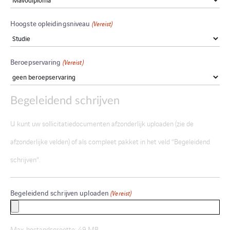
Hoogste opleidingsniveau
(Vereist)
Beroepservaring
(Vereist)
Begeleidend schrijven
U kunt uw sollicitatiedocumenten afzonderlijk uploaden (zie de
afzonderlijke velden) of als compleet pakket in het veld “Begeleidend
schrijven”.
Begeleidend schrijven uploaden
(Vereist)
Max. bestandsgrootte: 49 MB.