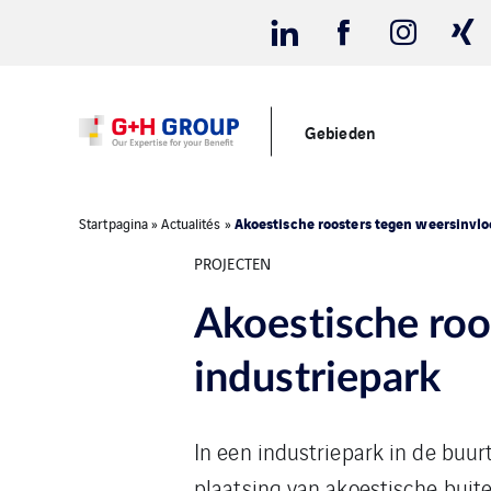
Gebieden
Akoestische roosters tegen weersinvlo
Startpagina
»
Actualités
»
PROJECTEN
Akoestische roo
industriepark
In een industriepark in de buu
plaatsing van akoestische buite