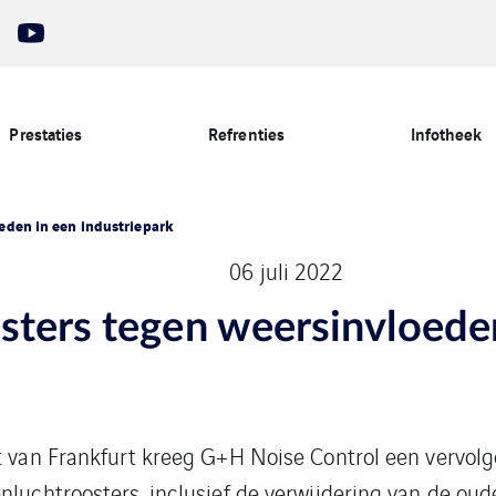
Prestaties
Refrenties
Infotheek
eden in een industriepark
06 juli 2022
sters tegen weersinvloede
rt van Frankfurt kreeg G+H Noise Control een vervolg
nluchtroosters, inclusief de verwijdering van de ou