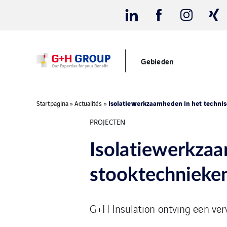
Gebieden
Isolatiewerkzaamheden in het techni
Startpagina
»
Actualités
»
PROJECTEN
Isolatiewerkzaa
stooktechnieke
G+H Insulation ontving een ver