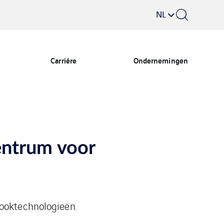
NL
Carriére
Ondernemingen
entrum voor
tooktechnologieën.