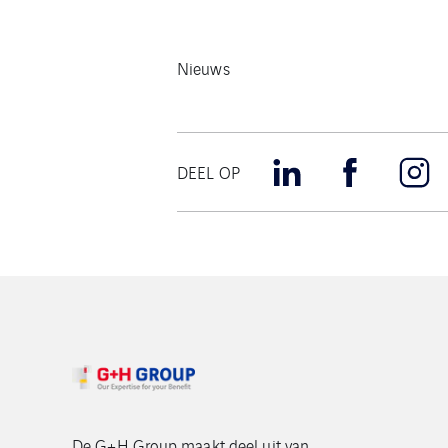
Nieuws
DEEL OP
De G+H Group maakt deel uit van