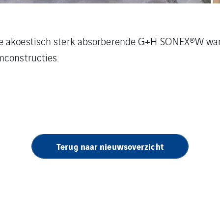
e akoestisch sterk absorberende G+H SONEX®W wand
mconstructies.
Terug naar nieuwsoverzicht