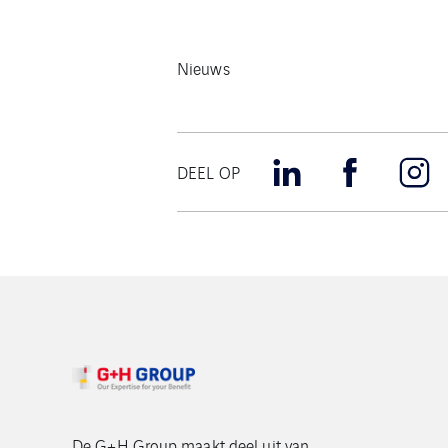
Nieuws
DEEL OP
De G+H Group maakt deel uit van