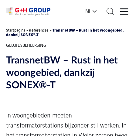
NL
TransnetBW – Rust in het woongebied,
Startpagina
»
Références
»
dankzij SONEX®-T
GELUIDSBEHEERSING
TransnetBW – Rust in het
woongebied, dankzij
SONEX®-T
In woongebieden moeten
transformatorstations bijzonder stil werken. In
het transformatorstation in Weier zorgen twee