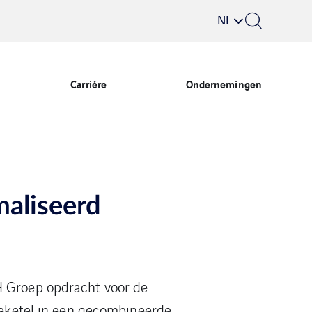
NL
Carriére
Ondernemingen
aliseerd
H Groep opdracht voor de
mteketel in een gecombineerde