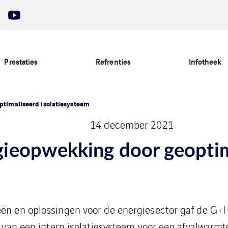
Prestaties
Refrenties
Infotheek
timaliseerd isolatiesysteem
14 december 2021
ieopwekking door geoptim
eën en oplossingen voor de energiesector gaf de G+
ie van een intern isolatiesysteem voor een afvalwar