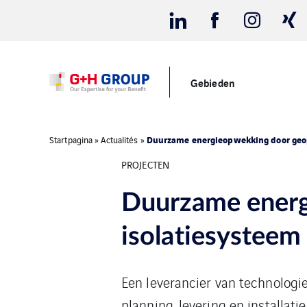
Gebieden
Duurzame energieopwekking door geop
Startpagina
»
Actualités
»
PROJECTEN
Duurzame energ
isolatiesysteem
Een leverancier van technologi
planning, levering en installat