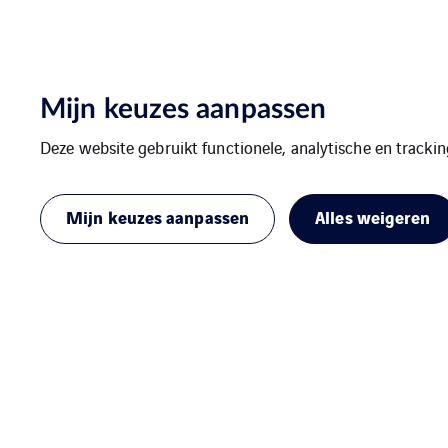
Mijn keuzes aanpassen
Deze website gebruikt functionele, analytische en tracki
Mijn keuzes aanpassen
Alles weigeren
De G+H Group maakt deel uit van
VINCI Energies Building Solutions.
Copyright G+H Group