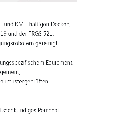
t- und KMF-haltigen Decken,
519 und der TRGS 521.
gungsrobotern gereinigt.
erungsspezifischem Equipment
agement,
 baumustergeprüften
d sachkundiges Personal