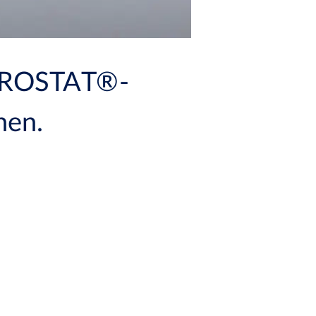
PYROSTAT®-
nen.