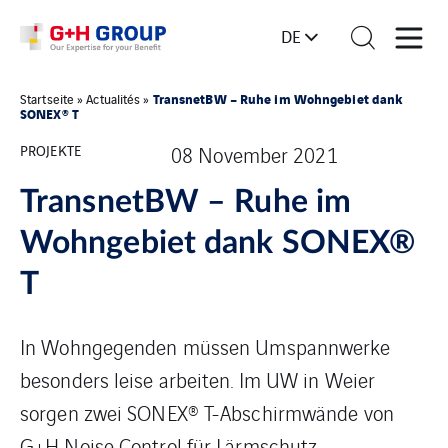
DE
TransnetBW – Ruhe im Wohngebiet dank
Startseite
»
Actualités
»
SONEX® T
PROJEKTE
08 November 2021
TransnetBW – Ruhe im
Wohngebiet dank SONEX®
T
In Wohngegenden müssen Umspannwerke
besonders leise arbeiten. Im UW in Weier
sorgen zwei SONEX® T-Abschirmwände von
G+H Noise Control für Lärmschutz.