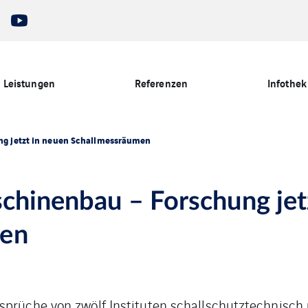
Leistungen
Referenzen
Infothek
ng jetzt in neuen Schallmessräumen
schinenbau – Forschung jet
men
sprüche von zwölf Instituten schallschutztechnisch