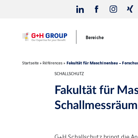
Bereiche
Fakultät für Maschinenbau – Forschu
Startseite
»
Références
»
SCHALLSCHUTZ
Fakultät für Ma
Schallmessräu
G+H Schallschutz bringt die An