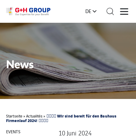
DE
News
🏃‍♂️🏃‍♀️ Wir sind bereit für den Bauhaus
Startseite
»
Actualités
»
Firmenlauf 2024! 🏃‍♂️🏃‍♀️
EVENTS
10 Juni 2024