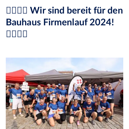
🏃‍♂️🏃‍♀️ Wir sind bereit für den
Bauhaus Firmenlauf 2024!
🏃‍♂️🏃‍♀️